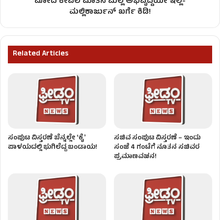
ಮೋದಿ ಕೇವಲ ಮಾತಿನ ಮಲ್ಲ ಅಭಿವೃದ್ದಿಯೇ ಇಲ್ಲ-
ಮಲ್ಲಿಕಾರ್ಜುನ್ ಖರ್ಗೆ ಕಿಡಿ!
Related Articles
ಸಂಪುಟ ವಿಸ್ತರಣೆ ಬೆನ್ನಲ್ಲೇ ʻಕೈʼ
ಸಚಿವ ಸಂಪುಟ ವಿಸ್ತರಣೆ – ಇಂದು
ಪಾಳಯದಲ್ಲಿ ಭುಗಿಲೆದ್ದ ಬಂಡಾಯ!
ಸಂಜೆ 4 ಗಂಟೆಗೆ ನೂತನ ಸಚಿವರ
ಪ್ರಮಾಣವಚನ!