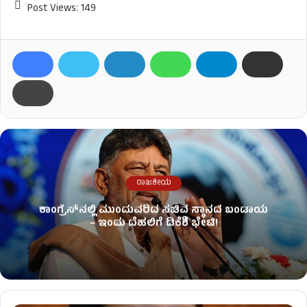
Post Views:
149
ರಾಜಕೀಯ
ಕಾಂಗ್ರೆಸ್​ನಲ್ಲಿ ಮುಂದುವರಿದ ಸಚಿವ ಸ್ಥಾನದ ಬಂಡಾಯ
– ಇಂದು ದೆಹಲಿಗೆ ಡಿಕೆಶಿ ಭೇಟಿ!