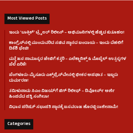
Most Viewed Posts
ಇಂದು ʻಟಾಕ್ಸಿಕ್ʼ ಟ್ರೈಲರ್ ರಿಲೀಸ್‌ – ಅಭಿಮಾನಿಗಳಲ್ಲಿ ಹೆಚ್ಚಿದ ಕುತೂಹಲ!
ಕಾಂಗ್ರೆಸ್​ನಲ್ಲಿ ಮುಂದುವರಿದ ಸಚಿವ ಸ್ಥಾನದ ಬಂಡಾಯ – ಇಂದು ದೆಹಲಿಗೆ
ಡಿಕೆಶಿ ಭೇಟಿ!
ಮತ್ತೆ ಜನ ಸಾಮಾನ್ಯರ ಜೇಬಿಗೆ ಕತ್ತರಿ – ಎಲೆಕ್ಟ್ರಾನಿಕ್ಸ್ & ಮೊಬೈಲ್ ಉತ್ಪನ್ನಗಳ
ಬೆಲೆ ಏರಿಕೆ!
ಬೆಂಗಳೂರು-ಮೈಸೂರು ಎಕ್ಸ್‌ಪ್ರೆಸ್‌ವೇನಲ್ಲಿ ಭೀಕರ ಅಪಘಾತ – ಇಬ್ಬರು
ದುರ್ಮರಣ!
ತಮಿಳುನಾಡು ಸಿಎಂ ವಿಜಯ್‌ಗೆ ಬಿಗ್ ರಿಲೀಫ್ – ಡಿವೋರ್ಸ್ ಅರ್ಜಿ
ಹಿಂಪಡೆದ ಪತ್ನಿ ಸಂಗೀತಾ!
ವಿಧಾನ ಪರಿಷತ್ ಸಭಾಪತಿ ಸ್ಥಾನಕ್ಕೆ ಬಸವರಾಜ ಹೊರಟ್ಟಿ ರಾಜೀನಾಮೆ!
Categories