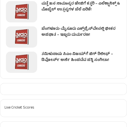
ಮತ್ತೆ ಜನ ಸಾಮಾನ್ಯರ ಜೇಬಿಗೆ ಕತ್ತರಿ – ಎಲೆಕ್ಟ್ರಾನಿಕ್ಸ್ &
ಮೊಬೈಲ್ ಉತ್ಪನ್ನಗಳ ಬೆಲೆ ಏರಿಕೆ!
ಬೆಂಗಳೂರು-ಮೈಸೂರು ಎಕ್ಸ್‌ಪ್ರೆಸ್‌ವೇನಲ್ಲಿ ಭೀಕರ
ಅಪಘಾತ – ಇಬ್ಬರು ದುರ್ಮರಣ!
ತಮಿಳುನಾಡು ಸಿಎಂ ವಿಜಯ್‌ಗೆ ಬಿಗ್ ರಿಲೀಫ್ –
ಡಿವೋರ್ಸ್ ಅರ್ಜಿ ಹಿಂಪಡೆದ ಪತ್ನಿ ಸಂಗೀತಾ!
Live Cricket Scores