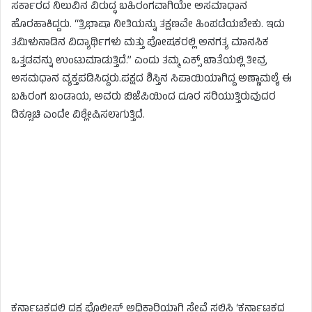
ಸರ್ಕಾರದ ನಿಲುವಿನ ವಿರುದ್ಧ ಬಹಿರಂಗವಾಗಿಯೇ ಅಸಮಾಧಾನ
ಹೊರಹಾಕಿದ್ದರು. “ತ್ರಿಭಾಷಾ ನೀತಿಯನ್ನು ತಕ್ಷಣವೇ ಹಿಂಪಡೆಯಬೇಕು. ಇದು
ತಮಿಳುನಾಡಿನ ವಿದ್ಯಾರ್ಥಿಗಳು ಮತ್ತು ಪೋಷಕರಲ್ಲಿ ಅನಗತ್ಯ ಮಾನಸಿಕ
ಒತ್ತಡವನ್ನು ಉಂಟುಮಾಡುತ್ತಿದೆ.” ಎಂದು ತಮ್ಮ ಎಕ್ಸ್ ಖಾತೆಯಲ್ಲಿ ತೀವ್ರ
ಅಸಮಧಾನ ವ್ಯಕ್ತಪಡಿಸಿದ್ದರು.ಪಕ್ಷದ ಶಿಸ್ತಿನ ಸಿಪಾಯಿಯಾಗಿದ್ದ ಅಣ್ಣಾಮಲೈ ಈ
ಬಹಿರಂಗ ಬಂಡಾಯ, ಅವರು ಬಿಜೆಪಿಯಿಂದ ದೂರ ಸರಿಯುತ್ತಿರುವುದರ
ದಿಕ್ಸೂಚಿ ಎಂದೇ ವಿಶ್ಲೇಷಿಸಲಾಗುತ್ತಿದೆ.
ಕರ್ನಾಟಕದಲ್ಲಿ ದಕ್ಷ ಪೊಲೀಸ್ ಅಧಿಕಾರಿಯಾಗಿ ಸೇವೆ ಸಲ್ಲಿಸಿ ‘ಕರ್ನಾಟಕದ