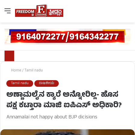
Home
/
Tamil nadu
Tamil nadu
ರಾಜಕೀಯ
ಅಣ್ಣಾಮಲೈನ ಕ್ಯಾರೆ ಅನ್ನೋರಿಲ್ಲ- ಹೊಸ
ಪಕ್ಷ ಕಟ್ತಾರಾ ಮಾಜಿ ಐಪಿಎಸ್ ಅಧಿಕಾರಿ?
Annamalai not happy about BJP dicisions