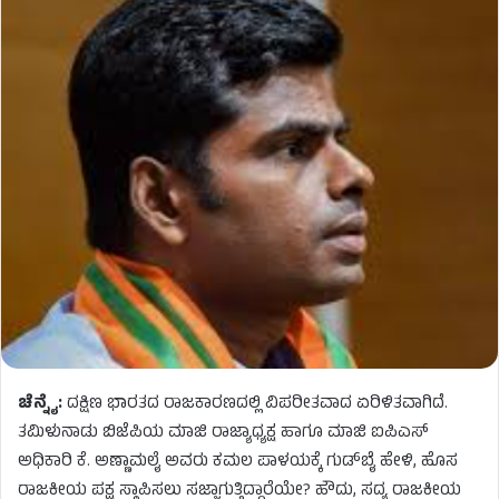
ಚೆನ್ನೈ:
ದಕ್ಷಿಣ ಭಾರತದ ರಾಜಕಾರಣದಲ್ಲಿ ವಿಪರೀತವಾದ ಏರಿಳಿತವಾಗಿದೆ.
ತಮಿಳುನಾಡು ಬಿಜೆಪಿಯ ಮಾಜಿ ರಾಜ್ಯಾಧ್ಯಕ್ಷ ಹಾಗೂ ಮಾಜಿ ಐಪಿಎಸ್
ಅಧಿಕಾರಿ ಕೆ. ಅಣ್ಣಾಮಲೈ ಅವರು ಕಮಲ ಪಾಳಯಕ್ಕೆ ಗುಡ್‌ಬೈ ಹೇಳಿ, ಹೊಸ
ರಾಜಕೀಯ ಪಕ್ಷ ಸ್ಥಾಪಿಸಲು ಸಜ್ಜಾಗುತ್ತಿದ್ದಾರೆಯೇ? ಹೌದು, ಸದ್ಯ ರಾಜಕೀಯ