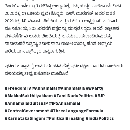
ಸಿಂಗಂ’ ಎಂದೇ ಖ್ಯಾತಿ ಗಳಿಸಿದ್ದ ಅಣ್ಣಾಮಲೈ, ತಮ್ಮ ಹುದ್ದೆಗೆ ರಾಜೀನಾಮೆ ನೀಡಿ
2020ರಲ್ಲಿ ರಾಜಕೀಯ ಪ್ರವೇಶಿಸಿದ್ದರು. ಎಲ್. ಮುರುಗನ್ ಅವರ ಬಳಿಕ
2021ರಲ್ಲಿ ತಮಿಳುನಾಡು ಬಿಜೆಪಿಯ ಅತ್ಯಂತ ಕಿರಿಯ ಅಧ್ಯಕ್ಷರಾಗಿ ಅಧಿಕಾರ
ವಹಿಸಿಕೊಂಡು, 2025ರವರೆಗೆ ಪಕ್ಷವನ್ನು ಮುನ್ನಡೆಸಿದ್ದರು. ಆದರೆ, ಇತ್ತೀಚಿನ
ಬೆಳವಣಿಗೆಗಳು ಅವರು ಬಿಜೆಪಿಯಲ್ಲಿ ಅಸಮಾಧಾನಗೊಂಡಿರುವುದನ್ನು
ಸಾಬೀತುಪಡಿಸುತ್ತಿದ್ದು, ತಮಿಳುನಾಡು ರಾಜಕೀಯದಲ್ಲಿ ಹೊಸ ಆಧ್ಯಾಯ
ಬರೆಯಲು ಸಜ್ಜಾಗಿದ್ದಾರೆ ಎನ್ನಲಾಗುತ್ತಿದೆ.
ಇದೀಗ ಅಣ್ಣಾಮಲೈ ಅವರ ಮುಂದಿನ ಹೆಜ್ಜೆ ಇಡೀ ದಕ್ಷಿಣ ಭಾರತದ ರಾಜಕೀಯ
ವಲಯದಲ್ಲಿ ತೀವ್ರ ಕುತೂಹಲ ಮೂಡಿಸಿದೆ.
#FreedomTV #Annamalai #AnnamalaiNewParty
#MakkalSakthiIyakkam #TamilNaduPolitics #BJP
#AnnamalaiQuitsBJP #IPSAnnamalai
#CentralGovernment #ThreeLanguageFormula
#KarnatakaSingam #PoliticalBreaking #IndiaPolitics