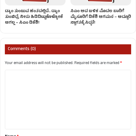
ಡ್ಯಾಂ ತುಂಬುವ ಹಂತದಲ್ಲಿದೆ.. ಡ್ಯಾಂ
ಸಿಎಂ ಆದ ಬಳಿಕ ಮೊದಲ ಬಾರಿಗೆ
ತುಂಬಿದ್ರೆ ನೀರು ಹಿಡಿದಿಟ್ಟುಕೊಳ್ಳೋಕೆ
ಮೈಸೂರಿಗೆ ಡಿಕೆಶಿ ಆಗಮನ – ಅದ್ದೂರಿ
ಆಗಲ್ಲ – ಸಿಎಂ ಡಿಕೆಶಿ!
ಸ್ವಾಗತಕ್ಕೆ ಸಿದ್ಧತೆ!
Comments (0)
Your email address will not be published.
Required fields are marked
*
C
o
m
m
e
n
t