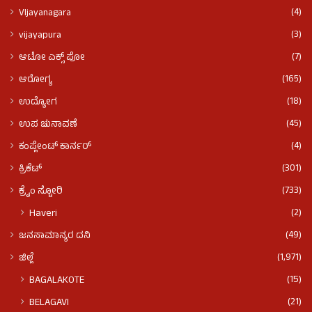
(4)
VIjayanagara
(3)
vijayapura
(7)
ಆಟೋ ಎಕ್ಸ್ ಪೋ
(165)
ಆರೋಗ್ಯ
(18)
ಉದ್ಯೋಗ
(45)
ಉಪ ಚುನಾವಣೆ
(4)
ಕಂಪ್ಲೇಂಟ್ ಕಾರ್ನರ್
(301)
ಕ್ರಿಕೆಟ್
(733)
ಕ್ರೈಂ ಸ್ಟೋರಿ
(2)
Haveri
(49)
ಜನಸಾಮಾನ್ಯರ ದನಿ
(1,971)
ಜಿಲ್ಲೆ
(15)
BAGALAKOTE
(21)
BELAGAVI