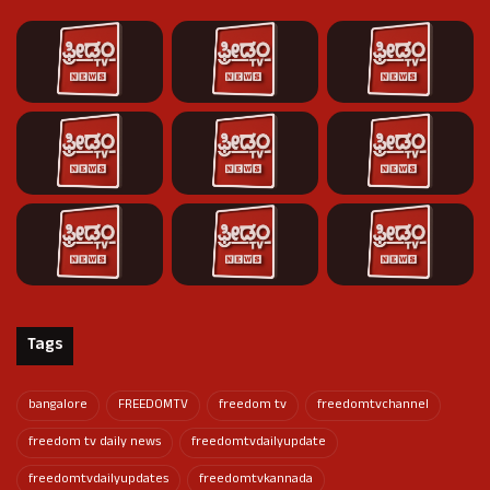
Tags
bangalore
FREEDOMTV
freedom tv
freedomtvchannel
freedom tv daily news
freedomtvdailyupdate
freedomtvdailyupdates
freedomtvkannada