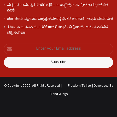
ಮತ್ತೆ ಜನ ಸಾಮಾನ್ಯರ ಜೇಬಿಗೆ ಕತ್ತರಿ – ಎಲೆಕ್ಟ್ರಾನಿಕ್ಸ್ & ಮೊಬೈಲ್ ಉತ್ಪನ್ನಗಳ ಬೆಲೆ
ಏರಿಕೆ!
ಬೆಂಗಳೂರು-ಮೈಸೂರು ಎಕ್ಸ್‌ಪ್ರೆಸ್‌ವೇನಲ್ಲಿ ಭೀಕರ ಅಪಘಾತ – ಇಬ್ಬರು ದುರ್ಮರಣ!
ತಮಿಳುನಾಡು ಸಿಎಂ ವಿಜಯ್‌ಗೆ ಬಿಗ್ ರಿಲೀಫ್ – ಡಿವೋರ್ಸ್ ಅರ್ಜಿ ಹಿಂಪಡೆದ
ಪತ್ನಿ ಸಂಗೀತಾ!
© Copyright 2026, All Rights Reserved |
Freedom TV live
||
Developed By
B and Wings