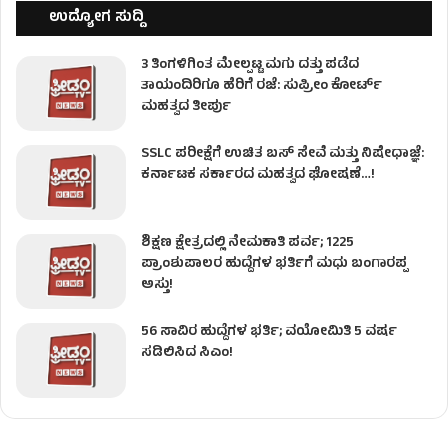
ಉದ್ಯೋಗ ಸುದ್ದಿ
3 ತಿಂಗಳಿಗಿಂತ ಮೇಲ್ಪಟ್ಟ ಮಗು ದತ್ತು ಪಡೆದ
ತಾಯಂದಿರಿಗೂ ಹೆರಿಗೆ ರಜೆ: ಸುಪ್ರೀಂ ಕೋರ್ಟ್
ಮಹತ್ವದ ತೀರ್ಪು
SSLC ಪರೀಕ್ಷೆಗೆ ಉಚಿತ ಬಸ್ ಸೇವೆ ಮತ್ತು ನಿಷೇಧಾಜ್ಞೆ:
ಕರ್ನಾಟಕ ಸರ್ಕಾರದ ಮಹತ್ವದ ಘೋಷಣೆ…!
ಶಿಕ್ಷಣ ಕ್ಷೇತ್ರದಲ್ಲಿ ನೇಮಕಾತಿ ಪರ್ವ; 1225
ಪ್ರಾಂಶುಪಾಲರ ಹುದ್ದೆಗಳ ಭರ್ತಿಗೆ ಮಧು ಬಂಗಾರಪ್ಪ
ಅಸ್ತು!
56 ಸಾವಿರ ಹುದ್ದೆಗಳ ಭರ್ತಿ; ವಯೋಮಿತಿ 5 ವರ್ಷ
ಸಡಿಲಿಸಿದ ಸಿಎಂ!