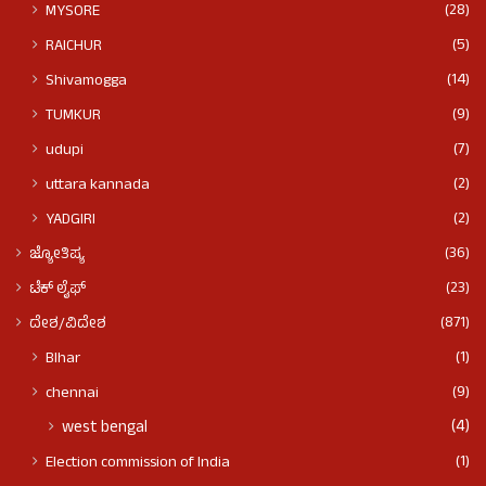
(28)
MYSORE
(5)
RAICHUR
(14)
Shivamogga
(9)
TUMKUR
(7)
udupi
(2)
uttara kannada
(2)
YADGIRI
(36)
ಜ್ಯೋತಿಷ್ಯ
(23)
ಟೆಕ್ ಲೈಫ್
(871)
ದೇಶ/ವಿದೇಶ
(1)
BIhar
(9)
chennai
(4)
west bengal
(1)
Election commission of India