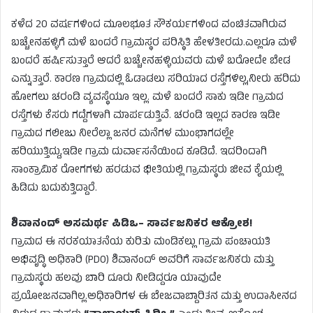
ಕಳೆದ 20 ವರ್ಷಗಳಿಂದ ಮೂಲಭೂತ ಸೌಕರ್ಯಗಳಿಂದ ವಂಚಿತವಾಗಿರುವ
ಬಚ್ಚೇನಹಳ್ಳಿಗೆ ಮಳೆ ಬಂದರೆ ಗ್ರಾಮಸ್ಥರ ಪರಿಸ್ಥಿತಿ ಹೇಳತೀರದು.ಎಲ್ಲರೂ ಮಳೆ
ಬಂದರೆ ಹರ್ಷಿಸುತ್ತಾರೆ ಆದರೆ ಬಚ್ಚೇನಹಳ್ಳಿಯವರು ಮಳೆ ಬರೋದೇ ಬೇಡ
ಎನ್ನುತ್ತಾರೆ. ಕಾರಣ ಗ್ರಾಮದಲ್ಲಿ ಓಡಾಡಲು ಸರಿಯಾದ ರಸ್ತೆಗಳಿಲ್ಲ,ನೀರು ಹರಿದು
ಹೋಗಲು ಚರಂಡಿ ವ್ಯವಸ್ಥೆಯೂ ಇಲ್ಲ. ಮಳೆ ಬಂದರೆ ಸಾಕು ಇಡೀ ಗ್ರಾಮದ
ರಸ್ತೆಗಳು ಕೆಸರು ಗದ್ದೆಗಳಾಗಿ ಮಾರ್ಪಡುತ್ತಿವೆ. ಚರಂಡಿ ಇಲ್ಲದ ಕಾರಣ ಇಡೀ
ಗ್ರಾಮದ ಗಲೀಜು ನೀರೆಲ್ಲಾ ಜನರ ಮನೆಗಳ ಮುಂಭಾಗದಲ್ಲೇ
ಹರಿಯುತ್ತಿದ್ದು,ಇಡೀ ಗ್ರಾಮ ದುರ್ವಾಸನೆಯಿಂದ ಕೂಡಿದೆ. ಇದರಿಂದಾಗಿ
ಸಾಂಕ್ರಾಮಿಕ ರೋಗಗಳು ಹರಡುವ ಭೀತಿಯಲ್ಲಿ ಗ್ರಾಮಸ್ಥರು ಜೀವ ಕೈಯಲ್ಲಿ
ಹಿಡಿದು ಬದುಕುತ್ತಿದ್ದಾರೆ.
ಶಿವಾನಂದ್ ಅಸಮರ್ಥ ಪಿಡಿಒ– ಸಾರ್ವಜನಿಕರ ಆಕ್ರೋಶ!
ಗ್ರಾಮದ ಈ ನರಕಯಾತನೆಯ ಕುರಿತು ಮಂಡಿಕಲ್ಲು ಗ್ರಾಮ ಪಂಚಾಯತಿ
ಅಭಿವೃದ್ಧಿ ಅಧಿಕಾರಿ (PDO) ಶಿವಾನಂದ್ ಅವರಿಗೆ ಸಾರ್ವಜನಿಕರು ಮತ್ತು
ಗ್ರಾಮಸ್ಥರು ಹಲವು ಬಾರಿ ದೂರು ನೀಡಿದ್ದರೂ ಯಾವುದೇ
ಪ್ರಯೋಜನವಾಗಿಲ್ಲ.ಅಧಿಕಾರಿಗಳ ಈ ಬೇಜವಾಬ್ದಾರಿತನ ಮತ್ತು ಉದಾಸೀನದ