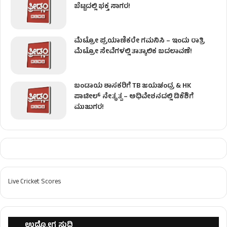
ಬೆಟ್ಟದಲ್ಲಿ ಭಕ್ತ ಸಾಗರ!
ಮೆಟ್ರೋ ಪ್ರಯಾಣಿಕರೇ ಗಮನಿಸಿ – ಇಂದು ರಾತ್ರಿ
ಮೆಟ್ರೋ ಸೇವೆಗಳಲ್ಲಿ ತಾತ್ಕಾಲಿಕ ಬದಲಾವಣೆ!
ಬಂಡಾಯ ಶಾಸಕರಿಗೆ TB ಜಯಚಂದ್ರ & HK
ಪಾಟೀಲ್ ನೇತೃತ್ವ – ಅಧಿವೇಶನದಲ್ಲಿ ಡಿಕೆಶಿಗೆ
ಮುಜುಗರ!
Live Cricket Scores
ಉದ್ಯೋಗ ಸುದ್ದಿ