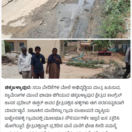
ಚಿಕ್ಕಬಳ್ಳಾಪುರ:
ಸದಾ ವೇದಿಕೆಗಳ ಮೇಲೆ ಅಭಿವೃದ್ಧಿಯ ಮಂತ್ರ ಜಪಿಸುವ,
ಕ್ಯಾಮೆರಾಗಳ ಮುಂದೆ ಭಾಷಣ ಬಿಗಿಯುವ ಚಿಕ್ಕಬಳ್ಳಾಪುರ ಕ್ಷೇತ್ರದ ಕಾಂಗ್ರೆಸ್
ಶಾಸಕ ಪ್ರದೀಪ್ ಈಶ್ವರ್ ಅವರ ಕ್ಷೇತ್ರದಲ್ಲಿನ ಹಳ್ಳಿಗಳು ಈಗ ನರಕಸದೃಶವಾಗಿ
ಮಾರ್ಪಟ್ಟಿವೆ. ತಾಲೂಕಿನ ಮಂಡಿಕಲ್ಲು ಗ್ರಾಮ ಪಂಚಾಯತಿ ವ್ಯಾಪ್ತಿಯ
ಬಚ್ಚೇನಹಳ್ಳಿ ಗ್ರಾಮದಲ್ಲಿ ಮೂಲಭೂತ ಸೌಕರ್ಯಗಳೇ ಇಲ್ಲದೆ ಜನ ತತ್ತರಿಸಿ
ಹೋಗಿದ್ದಾರೆ. ಕ್ಷೇತ್ರದಲ್ಲಿದ್ದಾಗ ಪ್ರತಿದಿನ ಮನೆ ಮನೆಗೆ ಭೇಟಿ ನೀಡಿ ಸಮಸ್ಯೆ