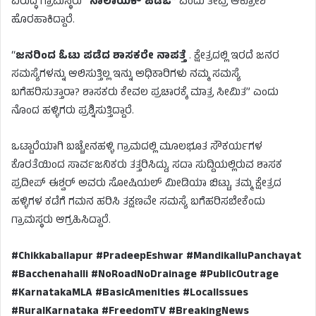
ವಿರುದ್ಧ ಗ್ರಾಮಸ್ಥರು
“ನಾಲಾಯಕ್ ಪಿಡಿಒ”
ಎಂದು ತೀವ್ರ ಆಕ್ರೋಶ
ಹೊರಹಾಕಿದ್ದಾರೆ.
“
ಜನರಿಂದ ಓಟು ಪಡೆದ ಶಾಸಕರೇ ನಾಪತ್ತೆ
. ಕ್ಷೇತ್ರದಲ್ಲಿ ಇರದೆ ಜನರ
ಸಮಸ್ಯೆಗಳನ್ನು ಆಲಿಸುತ್ತಿಲ್ಲ ಇನ್ನು ಅಧಿಕಾರಿಗಳು ನಮ್ಮ ಸಮಸ್ಯೆ
ಬಗೆಹರಿಸುತ್ತಾರಾ? ಶಾಸಕರು ಕೇವಲ ಪ್ರಚಾರಕ್ಕೆ ಮಾತ್ರ ಸೀಮಿತ” ಎಂದು
ನೊಂದ ಹಳ್ಳಿಗರು ಪ್ರಶ್ನಿಸುತ್ತಿದ್ದಾರೆ.
ಒಟ್ಟಾರೆಯಾಗಿ ಬಚ್ಚೇನಹಳ್ಳಿ ಗ್ರಾಮದಲ್ಲಿ ಮೂಲಭೂತ ಸೌಕರ್ಯಗಳ
ಕೊರತೆಯಿಂದ ಸಾರ್ವಜನಿಕರು ತತ್ತರಿಸಿದ್ದು, ಸದಾ ಸುದ್ದಿಯಲ್ಲಿರುವ ಶಾಸಕ
ಪ್ರದೀಪ್ ಈಶ್ವರ್ ಅವರು ಸೋಷಿಯಲ್ ಮೀಡಿಯಾ ಬಿಟ್ಟು, ತಮ್ಮ ಕ್ಷೇತ್ರದ
ಹಳ್ಳಿಗಳ ಕಡೆಗೆ ಗಮನ ಹರಿಸಿ ತಕ್ಷಣವೇ ಸಮಸ್ಯೆ ಬಗೆಹರಿಸಬೇಕೆಂದು
ಗ್ರಾಮಸ್ಥರು ಆಗ್ರಹಿಸಿದ್ದಾರೆ.
#Chikkaballapur #PradeepEshwar #MandikalluPanchayat
#Bacchenahalli #NoRoadNoDrainage #PublicOutrage
#KarnatakaMLA #BasicAmenities #LocalIssues
#RuralKarnataka #FreedomTV #BreakingNews