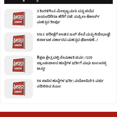
3 ತಿಂಗಳಿಗಿಂತ ಮೇಲ್ಪಟ್ಟ ಮಗು ದತ್ತು ಪಡೆದ
ತಾಯಂದಿರಿಗೂ ಹೆರಿಗೆ ರಜೆ: ಸುಪ್ರೀಂ ಕೋರ್ಟ್
ಮಹತ್ವದ ತೀರ್ಪು
SSLC ಪರೀಕ್ಷೆಗೆ ಉಚಿತ ಬಸ್ ಸೇವೆ ಮತ್ತು ನಿಷೇಧಾಜ್ಞೆ:
ಕರ್ನಾಟಕ ಸರ್ಕಾರದ ಮಹತ್ವದ ಘೋಷಣೆ…!
ಶಿಕ್ಷಣ ಕ್ಷೇತ್ರದಲ್ಲಿ ನೇಮಕಾತಿ ಪರ್ವ; 1225
ಪ್ರಾಂಶುಪಾಲರ ಹುದ್ದೆಗಳ ಭರ್ತಿಗೆ ಮಧು ಬಂಗಾರಪ್ಪ
ಅಸ್ತು!
56 ಸಾವಿರ ಹುದ್ದೆಗಳ ಭರ್ತಿ; ವಯೋಮಿತಿ 5 ವರ್ಷ
ಸಡಿಲಿಸಿದ ಸಿಎಂ!