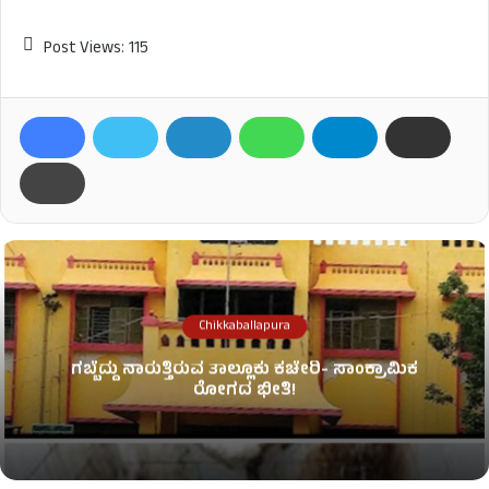
Post Views:
115
Chikkaballapura
ಗಬ್ಬೆದ್ದು ನಾರುತ್ತಿರುವ ತಾಲ್ಲೂಕು ಕಚೇರಿ- ಸಾಂಕ್ರಾಮಿಕ
ರೋಗದ ಭೀತಿ!