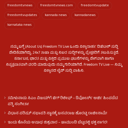
freedomtvnews
freedomtvnews.com
freedomtvupdate
freedomtvupdates
kannada news
kannadanews
karnataka news
ನಮ್ಮ ಬಗ್ಗೆ (About Us) Freedom TV Live ಒಂದು ವಿಶ್ವಾಸಾರ್ಹ ಡಿಜಿಟಲ್ ಸುದ್ದಿ
ವೇದಿಕೆಯಾಗಿದ್ದು, 24x7 ತಾಜಾ ಮತ್ತು ನಿಖರ ಸುದ್ದಿಗಳನ್ನು ಪ್ರೇಕ್ಷಕರಿಗೆ ತಲುಪಿಸುತ್ತದೆ.
ಕರ್ನಾಟಕ, ಭಾರತ ಮತ್ತು ವಿಶ್ವದ ಪ್ರಮುಖ ಘಟನೆಗಳನ್ನು ವೇಗವಾಗಿ ಹಾಗೂ
ನಿಷ್ಪಕ್ಷಪಾತವಾಗಿ ವರದಿ ಮಾಡುವುದು ನಮ್ಮ ಗುರಿಯಾಗಿದೆ. Freedom TV Live — ನಿಮ್ಮ
ವಿಶ್ವಾಸದ ಲೈವ್ ಸುದ್ದಿ ವಾಹಿನಿ.
ತಮಿಳುನಾಡು ಸಿಎಂ ವಿಜಯ್‌ಗೆ ಬಿಗ್ ರಿಲೀಫ್ – ಡಿವೋರ್ಸ್ ಅರ್ಜಿ ಹಿಂಪಡೆದ
ಪತ್ನಿ ಸಂಗೀತಾ!
ವಿಧಾನ ಪರಿಷತ್ ಸಭಾಪತಿ ಸ್ಥಾನಕ್ಕೆ ಬಸವರಾಜ ಹೊರಟ್ಟಿ ರಾಜೀನಾಮೆ!
ಇಂದು ಕೊನೆಯ ಆಷಾಢ ಶುಕ್ರವಾರ – ಚಾಮುಂಡಿ ಬೆಟ್ಟದಲ್ಲಿ ಭಕ್ತ ಸಾಗರ!