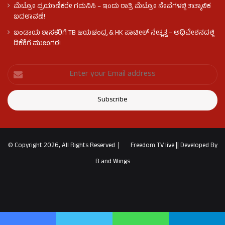
ಮೆಟ್ರೋ ಪ್ರಯಾಣಿಕರೇ ಗಮನಿಸಿ – ಇಂದು ರಾತ್ರಿ ಮೆಟ್ರೋ ಸೇವೆಗಳಲ್ಲಿ ತಾತ್ಕಾಲಿಕ
ಬದಲಾವಣೆ!
ಬಂಡಾಯ ಶಾಸಕರಿಗೆ TB ಜಯಚಂದ್ರ & HK ಪಾಟೀಲ್ ನೇತೃತ್ವ – ಅಧಿವೇಶನದಲ್ಲಿ
ಡಿಕೆಶಿಗೆ ಮುಜುಗರ!
© Copyright 2026, All Rights Reserved |
Freedom TV live
||
Developed By
B and Wings