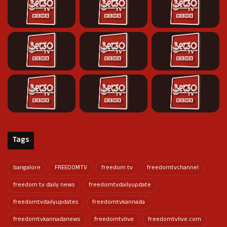
Tags
bangalore
FREEDOMTV
freedom tv
freedomtvchannel
freedom tv daily news
freedomtvdailyupdate
freedomtvdailyupdates
freedomtvkannada
freedomtvkannadanews
freedomtvlive
freedomtvlive.com