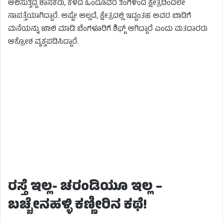
ಆಲಿಸುತ್ತಿದ್ದ ಶಾಸಕರು, ಕಳೆದ ಒಂದೂವರೆ ತಿಂಗಳಿಂದ ಕ್ಷೇತ್ರದಿಂದಲೇ
ನಾಪತ್ತೆಯಾಗಿದ್ದಾರೆ. ಅಷ್ಟೇ ಅಲ್ಲದೆ, ಕ್ಷೇತ್ರದಲ್ಲಿ ಇದ್ದಂತಹ ಅವರ ಬಾಡಿಗೆ
ಮನೆಯನ್ನು ಖಾಲಿ ಮಾಡಿ ಬೆಂಗಳೂರಿಗೆ ಶಿಫ್ಟ್ ಆಗಿದ್ದಾರೆ ಎಂದು ಮತದಾರರು
ಆಕ್ರೋಶ ವ್ಯಕ್ತಪಡಿಸಿದ್ದಾರೆ.
ರಸ್ತೆ ಇಲ್ಲ- ಚರಂಡಿಯೂ ಇಲ್ಲ –
ಬಚ್ಚೇನಹಳ್ಳಿ ಕಣ್ಣೀರಿನ ಕಥೆ!