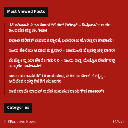
Most Viewed Posts
ತಮಿಳುನಾಡು ಸಿಎಂ ವಿಜಯ್‌ಗೆ ಬಿಗ್ ರಿಲೀಫ್ – ಡಿವೋರ್ಸ್ ಅರ್ಜಿ
ಹಿಂಪಡೆದ ಪತ್ನಿ ಸಂಗೀತಾ!
ವಿಧಾನ ಪರಿಷತ್ ಸಭಾಪತಿ ಸ್ಥಾನಕ್ಕೆ ಬಸವರಾಜ ಹೊರಟ್ಟಿ ರಾಜೀನಾಮೆ!
ಇಂದು ಕೊನೆಯ ಆಷಾಢ ಶುಕ್ರವಾರ – ಚಾಮುಂಡಿ ಬೆಟ್ಟದಲ್ಲಿ ಭಕ್ತ ಸಾಗರ!
ಮೆಟ್ರೋ ಪ್ರಯಾಣಿಕರೇ ಗಮನಿಸಿ – ಇಂದು ರಾತ್ರಿ ಮೆಟ್ರೋ ಸೇವೆಗಳಲ್ಲಿ
ತಾತ್ಕಾಲಿಕ ಬದಲಾವಣೆ!
ಬಂಡಾಯ ಶಾಸಕರಿಗೆ TB ಜಯಚಂದ್ರ & HK ಪಾಟೀಲ್ ನೇತೃತ್ವ –
ಅಧಿವೇಶನದಲ್ಲಿ ಡಿಕೆಶಿಗೆ ಮುಜುಗರ!
ರಾಜೀನಾಮೆ ವಾಪಸ್ ಪಡೆದ ಯಶವಂತರಾಯಗೌಡ ಪಾಟೀಲ್‌!
Categories
(4,103)
#Exclusive News