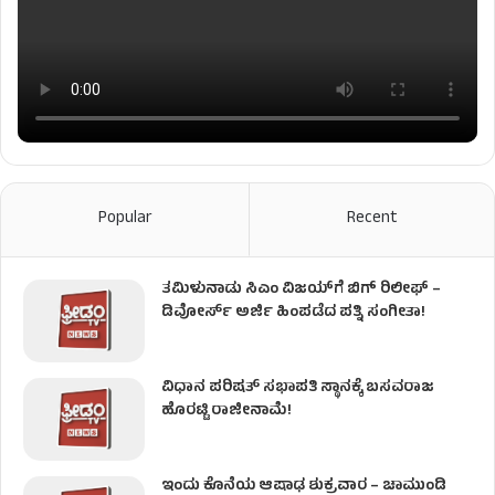
Popular
Recent
ತಮಿಳುನಾಡು ಸಿಎಂ ವಿಜಯ್‌ಗೆ ಬಿಗ್ ರಿಲೀಫ್ –
ಡಿವೋರ್ಸ್ ಅರ್ಜಿ ಹಿಂಪಡೆದ ಪತ್ನಿ ಸಂಗೀತಾ!
ವಿಧಾನ ಪರಿಷತ್ ಸಭಾಪತಿ ಸ್ಥಾನಕ್ಕೆ ಬಸವರಾಜ
ಹೊರಟ್ಟಿ ರಾಜೀನಾಮೆ!
ಇಂದು ಕೊನೆಯ ಆಷಾಢ ಶುಕ್ರವಾರ – ಚಾಮುಂಡಿ