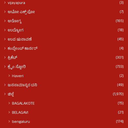
(3)
vijayapura
(7)
ಆಟೋ ಎಕ್ಸ್ ಪೋ
(165)
ಆರೋಗ್ಯ
(18)
ಉದ್ಯೋಗ
(45)
ಉಪ ಚುನಾವಣೆ
(4)
ಕಂಪ್ಲೇಂಟ್ ಕಾರ್ನರ್
(301)
ಕ್ರಿಕೆಟ್
(733)
ಕ್ರೈಂ ಸ್ಟೋರಿ
(2)
Haveri
(49)
ಜನಸಾಮಾನ್ಯರ ದನಿ
(1,970)
ಜಿಲ್ಲೆ
(15)
BAGALAKOTE
(21)
BELAGAVI
(174)
bengaluru