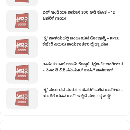
ಏರ್ ಇಂಡಿಯಾ ವಿಮಾನ 300 ಅಡಿ ಕುಸಿತ – 12
ಜನರಿಗೆ ಗಾಯ!
ʻಕೈʼ​ ಪಾಳಯದಲ್ಲಿ ಬಂಡಾಯದ ರೋಷಾಗ್ನಿ – KPCC
ಕಚೇರಿ ಎದುರು ಕಾರ್ಯಕರ್ತರ ಹೈಡ್ರಾಮಾ!
ಶಾಸಕರು ರಾಜೀನಾಮೆ ಕೊಟ್ಟರೆ ತಕ್ಷಣವೇ ಅಂಗೀಕಾರ
– ಸಿಎಂ ಡಿ.ಕೆ.ಶಿವಕುಮಾರ್ ಖಡಕ್ ವಾರ್ನಿಂಗ್!
ʻಕೈʼ ಸರ್ಕಾರದ ನೂತನ ಸಚಿವರಿಗೆ ಒಲಿದ ಖಾತೆಗಳು –
ಯಾರಿಗೆ ಯಾವ ಖಾತೆ? ಇಲ್ಲಿದೆ ಸಂಭಾವ್ಯ ಪಟ್ಟಿ!