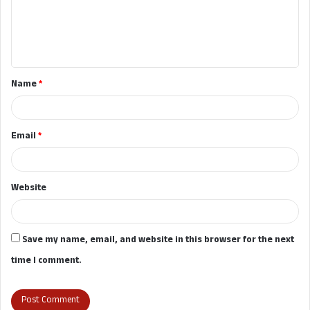
m
e
n
t
Name
*
*
Email
*
Website
Save my name, email, and website in this browser for the next
time I comment.