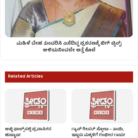
ಮಹಿಳೆ ದೇಹ ತುಂಡರಿಸಿ ಎಸೆದಿದ್ದ ಪ್ರಕರಣಕ್ಕೆ ಬಿಗ್​ ಟ್ವಿಸ್ಟ್;
ಅಳಿಯನಿಂದಲೇ ಅತ್ತೆ ಕೊಲೆ
Related Articles
ಅಬ್ಬಿ ಫಾಲ್ಸ್​ನಲ್ಲಿ ಪ್ರವಾಸಿಗರ
ಗ್ಯಾಸ್ ಗೀಸರ್​​ ಸ್ಫೋಟ – ತಾಯಿ,
ಹುಚ್ಚಾಟ!
ಇಬ್ಬರು ಮಕ್ಕಳಿಗೆ ಗಂಭೀರ ಗಾಯ!