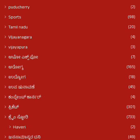
(2)
puducherry
(98)
Sports
(20)
Tamil nadu
(4)
VIjayanagara
(3)
vijayapura
(7)
ಆಟೋ ಎಕ್ಸ್ ಪೋ
(165)
ಆರೋಗ್ಯ
(18)
ಉದ್ಯೋಗ
(45)
ಉಪ ಚುನಾವಣೆ
(4)
ಕಂಪ್ಲೇಂಟ್ ಕಾರ್ನರ್
(301)
ಕ್ರಿಕೆಟ್
(733)
ಕ್ರೈಂ ಸ್ಟೋರಿ
(2)
Haveri
(49)
ಜನಸಾಮಾನ್ಯರ ದನಿ