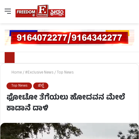
Home
/
#Exclusive News
/
Top News
Top News
ಜಿಲ್ಲೆ
ಫೋಟೋ ತೆಗೆಯಲು ಹೋದವನ ಮೇಲೆ
ಕಾಡಾನೆ ದಾಳಿ