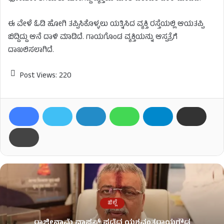
ಈ ವೇಳೆ ಓಡಿ ಹೋಗಿ ತಪ್ಪಿಸಿಕೊಳ್ಳಲು ಯತ್ನಿಸಿದ ವ್ಯಕ್ತಿ ರಸ್ತೆಯಲ್ಲಿ ಆಯತಪ್ಪಿ
ಬಿದ್ದಿದ್ದು ಆನೆ ದಾಳಿ ಮಾಡಿದೆ. ಗಾಯಗೊಂಡ ವ್ಯಕ್ತಿಯನ್ನು ಆಸ್ಪತ್ರೆಗೆ
ದಾಖಲಿಸಲಾಗಿದೆ.
Post Views:
220
ಜಿಲ್ಲೆ
ರಾಜೀನಾಮೆ ವಾಪಸ್ ಪಡೆದ ಯಶವಂತರಾಯಗೌಡ