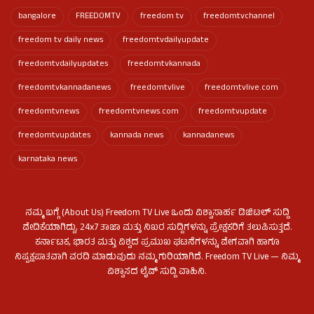
bangalore
FREEDOMTV
freedom tv
freedomtvchannel
freedom tv daily news
freedomtvdailyupdate
freedomtvdailyupdates
freedomtvkannada
freedomtvkannadanews
freedomtvlive
freedomtvlive.com
freedomtvnews
freedomtvnews.com
freedomtvupdate
freedomtvupdates
kannada news
kannadanews
karnataka news
ನಮ್ಮ ಬಗ್ಗೆ (About Us) Freedom TV Live ಒಂದು ವಿಶ್ವಾಸಾರ್ಹ ಡಿಜಿಟಲ್ ಸುದ್ದಿ
ವೇದಿಕೆಯಾಗಿದ್ದು, 24x7 ತಾಜಾ ಮತ್ತು ನಿಖರ ಸುದ್ದಿಗಳನ್ನು ಪ್ರೇಕ್ಷಕರಿಗೆ ತಲುಪಿಸುತ್ತದೆ.
ಕರ್ನಾಟಕ, ಭಾರತ ಮತ್ತು ವಿಶ್ವದ ಪ್ರಮುಖ ಘಟನೆಗಳನ್ನು ವೇಗವಾಗಿ ಹಾಗೂ
ನಿಷ್ಪಕ್ಷಪಾತವಾಗಿ ವರದಿ ಮಾಡುವುದು ನಮ್ಮ ಗುರಿಯಾಗಿದೆ. Freedom TV Live — ನಿಮ್ಮ
ವಿಶ್ವಾಸದ ಲೈವ್ ಸುದ್ದಿ ವಾಹಿನಿ.