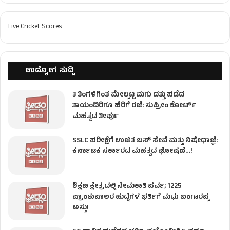
Live Cricket Scores
ಉದ್ಯೋಗ ಸುದ್ದಿ
3 ತಿಂಗಳಿಗಿಂತ ಮೇಲ್ಪಟ್ಟ ಮಗು ದತ್ತು ಪಡೆದ
ತಾಯಂದಿರಿಗೂ ಹೆರಿಗೆ ರಜೆ: ಸುಪ್ರೀಂ ಕೋರ್ಟ್
ಮಹತ್ವದ ತೀರ್ಪು
SSLC ಪರೀಕ್ಷೆಗೆ ಉಚಿತ ಬಸ್ ಸೇವೆ ಮತ್ತು ನಿಷೇಧಾಜ್ಞೆ:
ಕರ್ನಾಟಕ ಸರ್ಕಾರದ ಮಹತ್ವದ ಘೋಷಣೆ…!
ಶಿಕ್ಷಣ ಕ್ಷೇತ್ರದಲ್ಲಿ ನೇಮಕಾತಿ ಪರ್ವ; 1225
ಪ್ರಾಂಶುಪಾಲರ ಹುದ್ದೆಗಳ ಭರ್ತಿಗೆ ಮಧು ಬಂಗಾರಪ್ಪ
ಅಸ್ತು!