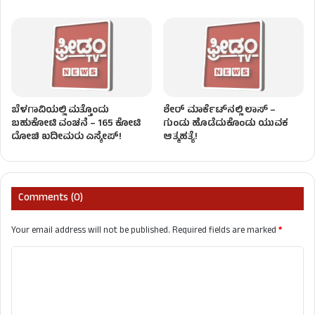
ಬೆಳಗಾವಿಯಲ್ಲಿ ಮತ್ತೊಂದು
ಶೇರ್ ಮಾರ್ಕೆಟ್​ನಲ್ಲಿ ಲಾಸ್ –
ಬಹುಕೋಟಿ ವಂಚನೆ – 165 ಕೋಟಿ
ಗುಂಡು ಹೊಡೆದುಕೊಂಡು ಯುವಕ
ದೋಚಿ ಖದೀಮರು ಎಸ್ಕೇಪ್!
ಆತ್ಮಹತ್ಯೆ!
Comments (0)
Your email address will not be published.
Required fields are marked
*
C
o
m