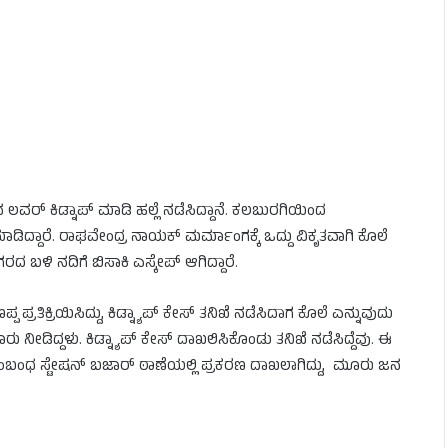
ಗಿನ ಲವರ್​​ ಕಿಡ್ನಾಪ್​ ಮಾಡಿ ಹಲ್ಲೆ ನಡೆಸಿದ್ದಾನೆ. ಕಲಬುರಗಿಯಿಂದ
ಮಾಡಿದ್ದಾರೆ. ರಾಘವೇಂದ್ರ ನಾಯಕ್ ಮರ್ಮಾಂಗಕ್ಕೆ ಒದ್ದು ವಿಕೃತವಾಗಿ ಕೊಲೆ
ದ ಬಳಿ ನದಿಗೆ ಬಿಸಾಕಿ ಎಸ್ಕೇಪ್​ ಆಗಿದ್ದಾರೆ.
ತಿಕ್ರಿಯಿಸಿದ್ದು, ಕಿಡ್ನ್ಯಾಪ್ ಕೇಸ್ ತನಿಖೆ ನಡೆಸಿದಾಗ ಕೊಲೆ ಎನ್ನುವುದು
ೂರು ನೀಡಿದ್ದಳು. ಕಿಡ್ನ್ಯಾಪ್ ಕೇಸ್ ದಾಖಲಿಸಿಕೊಂಡು ತನಿಖೆ ನಡೆಸಿದ್ದೆವು. ಈ
 ಸಂಬಂಧ ಸ್ಟೇಷನ್​ ಬಜಾರ್​ ಠಾಣೆಯಲ್ಲಿ ಪ್ರಕರಣ ದಾಖಲಾಗಿದ್ದು, ಮೂರು ಜನ