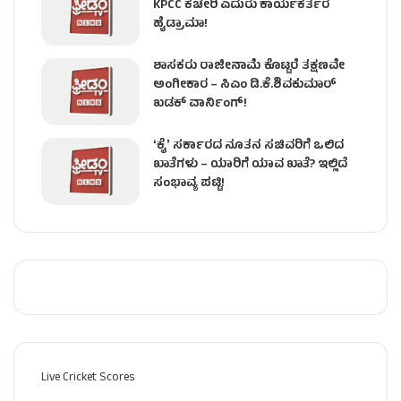
KPCC ಕಚೇರಿ ಎದುರು ಕಾರ್ಯಕರ್ತರ
ಹೈಡ್ರಾಮಾ!
ಶಾಸಕರು ರಾಜೀನಾಮೆ ಕೊಟ್ಟರೆ ತಕ್ಷಣವೇ
ಅಂಗೀಕಾರ – ಸಿಎಂ ಡಿ.ಕೆ.ಶಿವಕುಮಾರ್
ಖಡಕ್ ವಾರ್ನಿಂಗ್!
ʻಕೈʼ ಸರ್ಕಾರದ ನೂತನ ಸಚಿವರಿಗೆ ಒಲಿದ
ಖಾತೆಗಳು – ಯಾರಿಗೆ ಯಾವ ಖಾತೆ? ಇಲ್ಲಿದೆ
ಸಂಭಾವ್ಯ ಪಟ್ಟಿ!
Live Cricket Scores