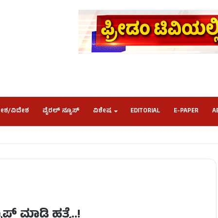
ೇಶ/ವಿದೇಶ
ವೈರಲ್ ನ್ಯೂಸ್
ವಿಶೇಷ
EDITORIAL
E-PAPER
A
್​​ ಮಾಡಿ ಹತ್ಯೆ..!