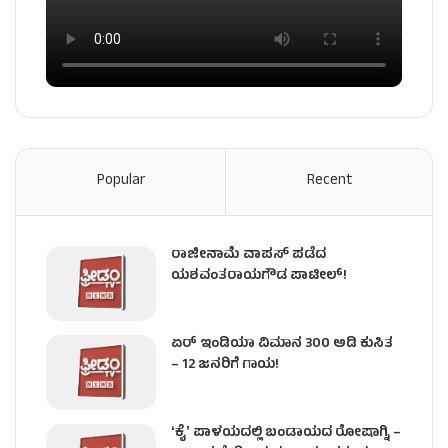
Popular
Recent
ರಾಜೀನಾಮೆ ವಾಪಸ್ ಪಡೆದ
ಯಶವಂತರಾಯಗೌಡ ಪಾಟೀಲ್‌!
ಏರ್ ಇಂಡಿಯಾ ವಿಮಾನ 300 ಅಡಿ ಕುಸಿತ
– 12 ಜನರಿಗೆ ಗಾಯ!
ʻಕೈʼ​ ಪಾಳಯದಲ್ಲಿ ಬಂಡಾಯದ ರೋಷಾಗ್ನಿ –