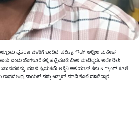
ೊಂದು ಪ್ರಕರಣ ಬೆಳಕಿಗೆ ಬಂದಿದೆ. ಪವಿತ್ರಾ ಗೌಡಗೆ ಅಶ್ಲೀಲ ಮೆಸೇಜ್​​
ಾಡಿಕೊಂಡು ಬಂದು ಬೆಂಗಳೂರಿನಲ್ಲಿ ಹಲ್ಲೆ ಮಾಡಿ ಕೊಲೆ ಮಾಡಿದ್ದರು. ಅದೇ ರೀತಿ
ಎಂಬುವವನನ್ನು ಮಾಜಿ ಪ್ರಿಯತಮೆ ಅಶ್ವಿನಿ ಅಲಿಯಾಸ್​​ ತನು & ಗ್ಯಾಂಗ್​​ ಕೊಲೆ
 ರಾಘವೇಂದ್ರ ನಾಯಕ್​ ನನ್ನು ಕಿಡ್ನಾಪ್​ ಮಾಡಿ ಕೊಲೆ ಮಾಡಿದ್ದಾರೆ.