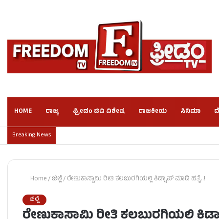
HOME
ರಾಜ್ಯ
ಫ್ರೀಡಂ ಟಿವಿ ವಿಶೇಷ
ರಾಜಕೀಯ
ಸಿನಿಮಾ
ದ
Breaking News
Home
/
ಜಿಲ್ಲೆ
/
ರೇಣುಕಾಸ್ವಾಮಿ ರೀತಿ ಕಲಬುರಗಿಯಲ್ಲಿ ಕಿಡ್ನಾಪ್​​ ಮಾಡಿ ಹತ್ಯೆ..!
ಜಿಲ್ಲೆ
ರೇಣುಕಾಸ್ವಾಮಿ ರೀತಿ ಕಲಬುರಗಿಯಲ್ಲಿ ಕಿಡ್ನಾಪ