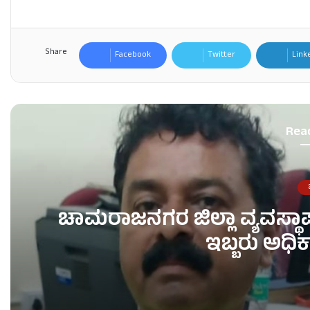
Share
Facebook
Twitter
Link
Rea
ಜ
ಚಾಮರಾಜನಗರ ಜಿಲ್ಲಾ ವ್ಯವಸ್ಥ
ಇಬ್ಬರು ಅಧಿಕಾ