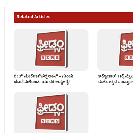
ಗ್ಯಾಸ್ ಗೀಸರ್​​ ಸ್ಫೋಟ – ತಾಯಿ, ಇಬ್ಬರು ಮಕ್ಕಳಿಗೆ ಗಂಭೀ
Related Articles
ಬೆಳಗಾವಿಯಲ್ಲಿ ಮತ್ತೊಂದು ಬಹುಕೋಟಿ ವಂಚನೆ – 165 ಕ
ಶೇರ್ ಮಾರ್ಕೆಟ್​ನಲ್ಲಿ ಲಾಸ್ – ಗುಂಡು
ಅಕ್ಟೋಬರ್ 11ಕ್ಕೆ ಮ
ಹೊಡೆದುಕೊಂಡು ಯುವಕ ಆತ್ಮಹತ್ಯೆ!
ಮಹೋತ್ಸವ ಉದ್ಘಾಟನ