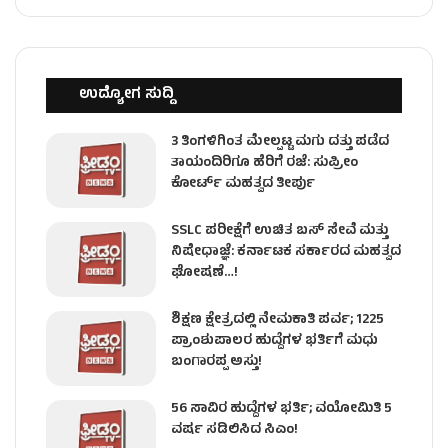
ಉದ್ಯೋಗ ಸುದ್ದಿ
3 ತಿಂಗಳಿಗಿಂತ ಮೇಲ್ಪಟ್ಟ ಮಗು ದತ್ತು ಪಡೆದ
ತಾಯಂದಿರಿಗೂ ಹೆರಿಗೆ ರಜೆ: ಸುಪ್ರೀಂ
ಕೋರ್ಟ್ ಮಹತ್ವದ ತೀರ್ಪು
SSLC ಪರೀಕ್ಷೆಗೆ ಉಚಿತ ಬಸ್ ಸೇವೆ ಮತ್ತು
ನಿಷೇಧಾಜ್ಞೆ: ಕರ್ನಾಟಕ ಸರ್ಕಾರದ ಮಹತ್ವದ
ಘೋಷಣೆ…!
ಶಿಕ್ಷಣ ಕ್ಷೇತ್ರದಲ್ಲಿ ನೇಮಕಾತಿ ಪರ್ವ; 1225
ಪ್ರಾಂಶುಪಾಲರ ಹುದ್ದೆಗಳ ಭರ್ತಿಗೆ ಮಧು
ಬಂಗಾರಪ್ಪ ಅಸ್ತು!
56 ಸಾವಿರ ಹುದ್ದೆಗಳ ಭರ್ತಿ; ವಯೋಮಿತಿ 5
ವರ್ಷ ಸಡಿಲಿಸಿದ ಸಿಎಂ!