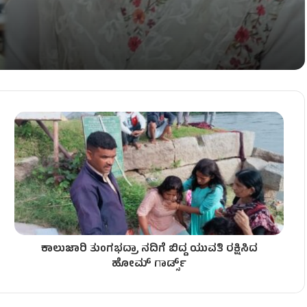
ಿ – ಇಬ್ಬರು ಅಧಿಕಾರಿಗಳು ಲಾಕ್​​!
ಾವು – ಮೂವರು ಅರೆಸ್ಟ್‌!
​
ಕಾಲುಜಾರಿ ತುಂಗಭದ್ರಾ ನದಿಗೆ ಬಿದ್ದ ಯುವತಿ ರಕ್ಷಿಸಿದ
ಹೋಮ್​ ಗಾರ್ಡ್ಸ್​