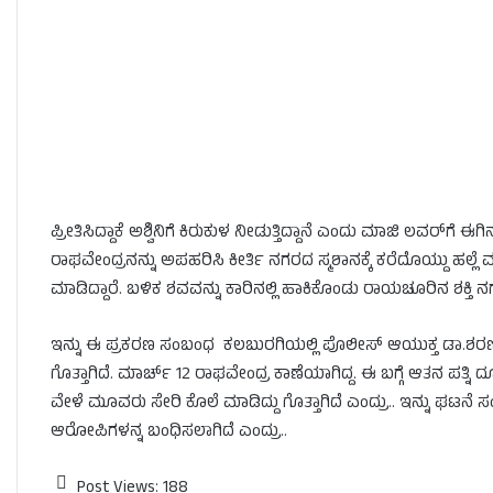
ಪ್ರೀತಿಸಿದ್ದಾಕೆ ಅಶ್ವಿನಿಗೆ ಕಿರುಕುಳ ನೀಡುತ್ತಿದ್ದಾನೆ ಎಂದು ಮಾಜಿ ಲವರ್​​ಗೆ ಈ
ರಾಘವೇಂದ್ರನನ್ನು ಅಪಹರಿಸಿ ಕೀರ್ತಿ ನಗರದ ಸ್ಮಶಾನಕ್ಕೆ ಕರೆದೊಯ್ದು ಹಲ್ಲೆ 
ಮಾಡಿದ್ದಾರೆ. ಬಳಿಕ ಶವವನ್ನು ಕಾರಿನಲ್ಲಿ ಹಾಕಿಕೊಂಡು ರಾಯಚೂರಿನ ಶಕ್ತಿ ನಗರ
ಇನ್ನು ಈ ಪ್ರಕರಣ ಸಂಬಂಧ ಕಲಬುರಗಿಯಲ್ಲಿ ಪೊಲೀಸ್ ಆಯುಕ್ತ ಡಾ.ಶರಣಪ್ಪ ಪ್ರ
ಗೊತ್ತಾಗಿದೆ. ಮಾರ್ಚ್​ 12 ರಾಘವೇಂದ್ರ ಕಾಣೆಯಾಗಿದ್ದ. ಈ ಬಗ್ಗೆ ಆತನ ಪತ್ನಿ ದ
ವೇಳೆ ಮೂವರು ಸೇರಿ ಕೊಲೆ ಮಾಡಿದ್ದು ಗೊತ್ತಾಗಿದೆ ಎಂದ್ರು.. ಇನ್ನು ಘಟನೆ
ಆರೋಪಿಗಳನ್ನ ಬಂಧಿಸಲಾಗಿದೆ ಎಂದ್ರು..
Post Views:
188