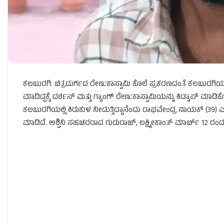
ಕಲಬುರಗಿ: ಚಿತ್ರದುರ್ಗದ ರೇಣುಕಾಸ್ವಾಮಿ ಕೊಲೆ ಪ್ರಕರಣದಂತೆ ಕಲಬುರಗಿಯಲ್ಲ
ಮಾಡಿದ್ದಕ್ಕೆ ದರ್ಶನ್​ ಮತ್ತು ಗ್ಯಾಂಗ್​ ರೇಣುಕಾಸ್ವಾಮಿಯನ್ನು ಕಿಡ್ನಾಪ್​ ಮ
ಕಲಬುರಗಿಯಲ್ಲಿ ಕಿರುಕುಳ ನೀಡುತ್ತಿದ್ದಾನೆಂದು ರಾಘವೇಂದ್ರ ನಾಯಕ್ (39)​ 
ಮಾಡಿದೆ. ಅಶ್ವಿನಿ ಸಹಚರರಾದ ಗುರುರಾಜ್, ಲಕ್ಷ್ಮೀಕಾಂತ್ ಮಾರ್ಚ್​ 12 ರಂದು