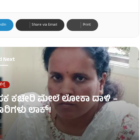
edIn
Share via Email
Print
d Next
ಿಲ್ಲೆ
ಾಪಕ ಕಚೇರಿ ಮೇಲೆ ಲೋಕಾ ದಾಳಿ –
ರಿಗಳು ಲಾಕ್​​!