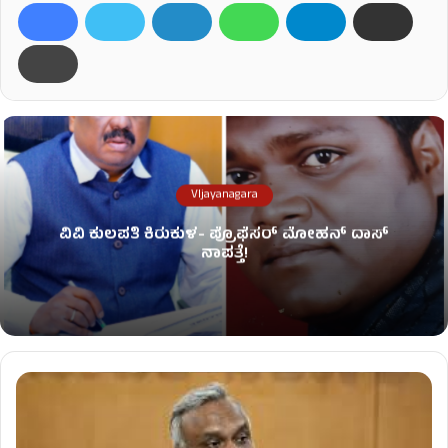
VIjayanagara
ವಿವಿ ಕುಲಪತಿ ಕಿರುಕುಳ- ಪ್ರೊಫೆಸರ್ ಮೋಹನ್ ದಾಸ್
ನಾಪತ್ತೆ!