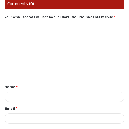
Comments (0)
Your email address will not be published.
Required fields are marked
*
C
o
m
m
e
n
t
Name
*
*
Email
*