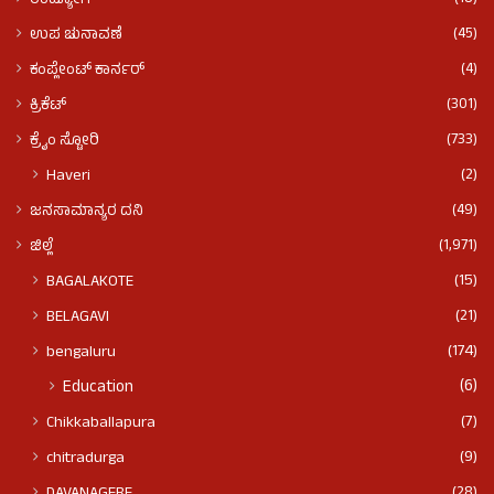
ಉದ್ಯೋಗ
(45)
ಉಪ ಚುನಾವಣೆ
(4)
ಕಂಪ್ಲೇಂಟ್ ಕಾರ್ನರ್
(301)
ಕ್ರಿಕೆಟ್
(733)
ಕ್ರೈಂ ಸ್ಟೋರಿ
(2)
Haveri
(49)
ಜನಸಾಮಾನ್ಯರ ದನಿ
(1,971)
ಜಿಲ್ಲೆ
(15)
BAGALAKOTE
(21)
BELAGAVI
(174)
bengaluru
(6)
Education
(7)
Chikkaballapura
(9)
chitradurga
(28)