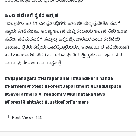
ಉಲ್ಲಂಘಿಸುತ್ತಿದೆ ಎಂದು ರೈತರು ಆರೋಪಿಸಿದ್ದಾರೆ.
ಜಂಟಿ ಸರ್ವೇಗೆ ರೈತರ ಆಗ್ರಹ
“ಜಿಲ್ಲಾಡಳಿತ ಹಾಗೂ ಜನಪ್ರತಿನಿಧಿಗಳು ಕೂಡಲೇ ಮಧ್ಯಪ್ರವೇಶಿಸಿ ನಮಗೆ
ನ್ಯಾಯ ಕೊಡಿಸಬೇಕು.ಅರಣ್ಯ ಇಲಾಖೆ ಮತ್ತು ಕಂದಾಯ ಇಲಾಖೆ ಸೇರಿ ಜಂಟಿ
ಸರ್ವೇ ನಡೆಸುವವರೆಗೆ ನಮ್ಮನ್ನು ಒಕ್ಕಲೆಬ್ಬಿಸಬಾರದು,”ಎಂದು ಕಂಡಿಕೇರಿ
ತಾಂಡಾದ ರೈತರು ಕಣ್ಣೀರು ಹಾಕುತ್ತಿದ್ದಾರೆ.ಅರಣ್ಯ ಇಲಾಖೆಯ ಈ ನಡೆಯಿಂದಾಗಿ
ಬಡ ಕುಟುಂಬಗಳು ಬೀದಿ ಪಾಲಾಗುವ ಭೀತಿಯಲ್ಲಿದ್ದು,ಸರ್ಕಾರ ಇವರ ಹಿತ
ಕಾಯುವುದೇ ಎಂಬುದು ಯಕ್ಷಪ್ರಶ್ನೆ.
#Vijayanagara #Harapanahalli #KandikeriThanda
#FarmersProtest #ForestDepartment #LandDispute
#SaveFarmers #FreedomTV #KarnatakaNews
#ForestRightsAct #JusticeForFarmers
Post Views:
145