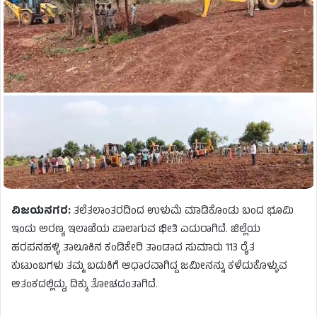
ವಿಜಯನಗರ:
ತಲೆತಲಾಂತರದಿಂದ ಉಳುಮೆ ಮಾಡಿಕೊಂಡು ಬಂದ ಭೂಮಿ
ಇಂದು ಅರಣ್ಯ ಇಲಾಖೆಯ ಪಾಲಾಗುವ ಭೀತಿ ಎದುರಾಗಿದೆ. ಜಿಲ್ಲೆಯ
ಹರಪನಹಳ್ಳಿ ತಾಲೂಕಿನ ಕಂಡಿಕೇರಿ ತಾಂಡಾದ ಸುಮಾರು 113 ರೈತ
ಕುಟುಂಬಗಳು ತಮ್ಮ ಬದುಕಿಗೆ ಆಧಾರವಾಗಿದ್ದ ಜಮೀನನ್ನು ಕಳೆದುಕೊಳ್ಳುವ
ಆತಂಕದಲ್ಲಿದ್ದು, ದಿಕ್ಕು ತೋಚದಂತಾಗಿದೆ.