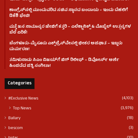
ಕಾಂಗ್ರೆಸ್​ನಲ್ಲಿ ಮುಂದುವರಿದ ಸಚಿವ ಸ್ಥಾನದ ಬಂಡಾಯ – ಇಂದು ದೆಹಲಿಗೆ
ಡಿಕೆಶಿ ಭೇಟಿ!
ಮತ್ತೆ ಜನ ಸಾಮಾನ್ಯರ ಜೇಬಿಗೆ ಕತ್ತರಿ – ಎಲೆಕ್ಟ್ರಾನಿಕ್ಸ್ & ಮೊಬೈಲ್ ಉತ್ಪನ್ನಗಳ
ಬೆಲೆ ಏರಿಕೆ!
ಬೆಂಗಳೂರು-ಮೈಸೂರು ಎಕ್ಸ್‌ಪ್ರೆಸ್‌ವೇನಲ್ಲಿ ಭೀಕರ ಅಪಘಾತ – ಇಬ್ಬರು
ದುರ್ಮರಣ!
ತಮಿಳುನಾಡು ಸಿಎಂ ವಿಜಯ್‌ಗೆ ಬಿಗ್ ರಿಲೀಫ್ – ಡಿವೋರ್ಸ್ ಅರ್ಜಿ
ಹಿಂಪಡೆದ ಪತ್ನಿ ಸಂಗೀತಾ!
Categories
(4,103)
#Exclusive News
(3,976)
Top News
(18)
Ballary
(3)
bescom
(10)