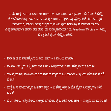
ನಮ್ಮ ಬಗ್ಗೆ (About Us) Freedom TV Live ಒಂದು ವಿಶ್ವಾಸಾರ್ಹ ಡಿಜಿಟಲ್ ಸುದ್ದಿ
ವೇದಿಕೆಯಾಗಿದ್ದು, 24x7 ತಾಜಾ ಮತ್ತು ನಿಖರ ಸುದ್ದಿಗಳನ್ನು ಪ್ರೇಕ್ಷಕರಿಗೆ ತಲುಪಿಸುತ್ತದೆ.
ಕರ್ನಾಟಕ, ಭಾರತ ಮತ್ತು ವಿಶ್ವದ ಪ್ರಮುಖ ಘಟನೆಗಳನ್ನು ವೇಗವಾಗಿ ಹಾಗೂ
ನಿಷ್ಪಕ್ಷಪಾತವಾಗಿ ವರದಿ ಮಾಡುವುದು ನಮ್ಮ ಗುರಿಯಾಗಿದೆ. Freedom TV Live — ನಿಮ್ಮ
ವಿಶ್ವಾಸದ ಲೈವ್ ಸುದ್ದಿ ವಾಹಿನಿ.
100 ಅಡಿ ಪ್ರಪಾತಕ್ಕೆ ಉರುಳಿದ ಬಸ್‌ – 7 ಮಂದಿ ಸಾವು!
ಇಂದು ʻಟಾಕ್ಸಿಕ್ʼ ಟ್ರೈಲರ್ ರಿಲೀಸ್‌ – ಅಭಿಮಾನಿಗಳಲ್ಲಿ ಹೆಚ್ಚಿದ ಕುತೂಹಲ!
ಕಾಂಗ್ರೆಸ್​ನಲ್ಲಿ ಮುಂದುವರಿದ ಸಚಿವ ಸ್ಥಾನದ ಬಂಡಾಯ – ಇಂದು ದೆಹಲಿಗೆ ಡಿಕೆಶಿ
ಭೇಟಿ!
ಮತ್ತೆ ಜನ ಸಾಮಾನ್ಯರ ಜೇಬಿಗೆ ಕತ್ತರಿ – ಎಲೆಕ್ಟ್ರಾನಿಕ್ಸ್ & ಮೊಬೈಲ್ ಉತ್ಪನ್ನಗಳ ಬೆಲೆ
ಏರಿಕೆ!
ಬೆಂಗಳೂರು-ಮೈಸೂರು ಎಕ್ಸ್‌ಪ್ರೆಸ್‌ವೇನಲ್ಲಿ ಭೀಕರ ಅಪಘಾತ – ಇಬ್ಬರು ದುರ್ಮರಣ!