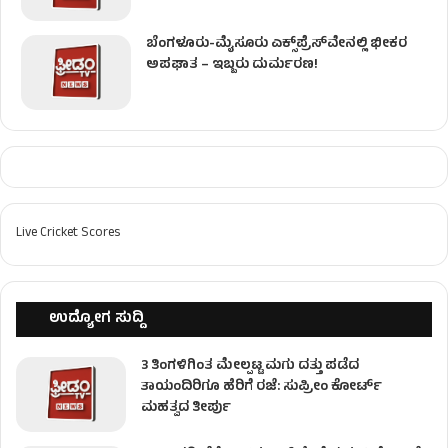
ಬೆಂಗಳೂರು-ಮೈಸೂರು ಎಕ್ಸ್‌ಪ್ರೆಸ್‌ವೇನಲ್ಲಿ ಭೀಕರ
ಅಪಘಾತ – ಇಬ್ಬರು ದುರ್ಮರಣ!
Live Cricket Scores
ಉದ್ಯೋಗ ಸುದ್ದಿ
3 ತಿಂಗಳಿಗಿಂತ ಮೇಲ್ಪಟ್ಟ ಮಗು ದತ್ತು ಪಡೆದ
ತಾಯಂದಿರಿಗೂ ಹೆರಿಗೆ ರಜೆ: ಸುಪ್ರೀಂ ಕೋರ್ಟ್
ಮಹತ್ವದ ತೀರ್ಪು