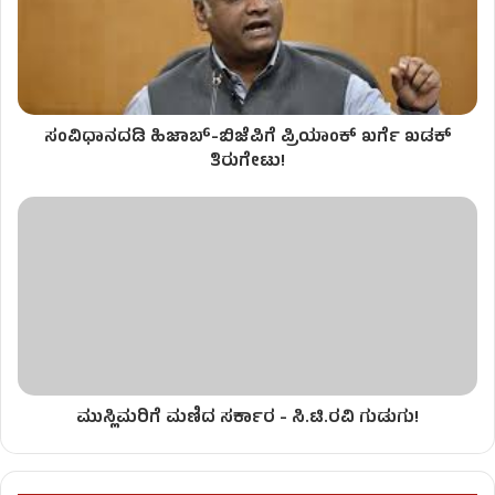
ಸಂವಿಧಾನದಡಿ ಹಿಜಾಬ್-ಬಿಜೆಪಿಗೆ ಪ್ರಿಯಾಂಕ್ ಖರ್ಗೆ ಖಡಕ್
ತಿರುಗೇಟು!
ಮುಸ್ಲಿಮರಿಗೆ ಮಣಿದ ಸರ್ಕಾರ - ಸಿ.ಟಿ.ರವಿ ಗುಡುಗು!