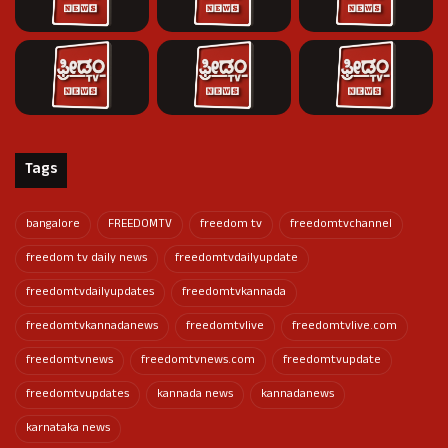
Tags
bangalore
FREEDOMTV
freedom tv
freedomtvchannel
freedom tv daily news
freedomtvdailyupdate
freedomtvdailyupdates
freedomtvkannada
freedomtvkannadanews
freedomtvlive
freedomtvlive.com
freedomtvnews
freedomtvnews.com
freedomtvupdate
freedomtvupdates
kannada news
kannadanews
karnataka news