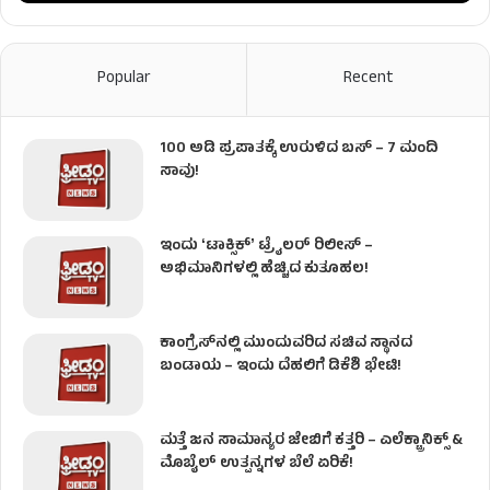
Popular
Recent
100 ಅಡಿ ಪ್ರಪಾತಕ್ಕೆ ಉರುಳಿದ ಬಸ್‌ – 7 ಮಂದಿ
ಸಾವು!
ಇಂದು ʻಟಾಕ್ಸಿಕ್ʼ ಟ್ರೈಲರ್ ರಿಲೀಸ್‌ –
ಅಭಿಮಾನಿಗಳಲ್ಲಿ ಹೆಚ್ಚಿದ ಕುತೂಹಲ!
ಕಾಂಗ್ರೆಸ್​ನಲ್ಲಿ ಮುಂದುವರಿದ ಸಚಿವ ಸ್ಥಾನದ
ಬಂಡಾಯ – ಇಂದು ದೆಹಲಿಗೆ ಡಿಕೆಶಿ ಭೇಟಿ!
ಮತ್ತೆ ಜನ ಸಾಮಾನ್ಯರ ಜೇಬಿಗೆ ಕತ್ತರಿ – ಎಲೆಕ್ಟ್ರಾನಿಕ್ಸ್ &
ಮೊಬೈಲ್ ಉತ್ಪನ್ನಗಳ ಬೆಲೆ ಏರಿಕೆ!