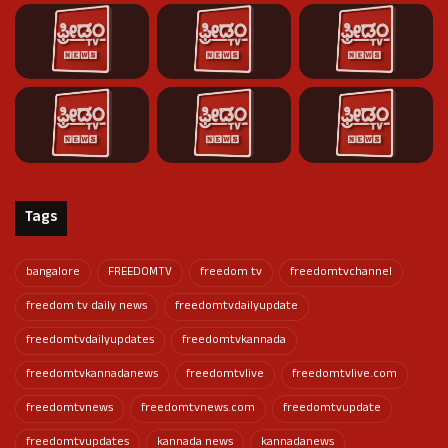
Tags
bangalore
FREEDOMTV
freedom tv
freedomtvchannel
freedom tv daily news
freedomtvdailyupdate
freedomtvdailyupdates
freedomtvkannada
freedomtvkannadanews
freedomtvlive
freedomtvlive.com
freedomtvnews
freedomtvnews.com
freedomtvupdate
freedomtvupdates
kannada news
kannadanews