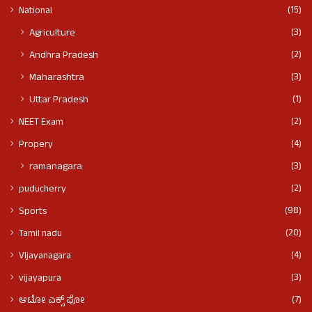
(15)
National
(3)
Agriculture
(2)
Andhra Pradesh
(3)
Maharashtra
(1)
Uttar Pradesh
(2)
NEET Exam
(4)
Propery
(3)
ramanagara
(2)
puducherry
(98)
Sports
(20)
Tamil nadu
(4)
VIjayanagara
(3)
vijayapura
(7)
ಆಟೋ ಎಕ್ಸ್ ಪೋ