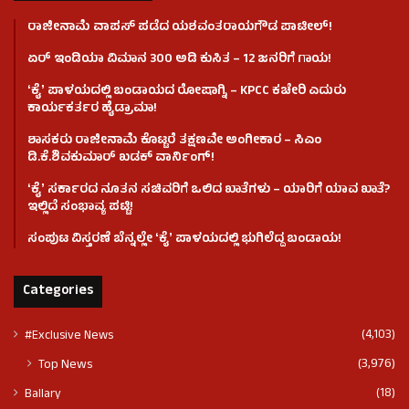
ರಾಜೀನಾಮೆ ವಾಪಸ್ ಪಡೆದ ಯಶವಂತರಾಯಗೌಡ ಪಾಟೀಲ್‌!
ಏರ್ ಇಂಡಿಯಾ ವಿಮಾನ 300 ಅಡಿ ಕುಸಿತ – 12 ಜನರಿಗೆ ಗಾಯ!
ʻಕೈʼ​ ಪಾಳಯದಲ್ಲಿ ಬಂಡಾಯದ ರೋಷಾಗ್ನಿ – KPCC ಕಚೇರಿ ಎದುರು
ಕಾರ್ಯಕರ್ತರ ಹೈಡ್ರಾಮಾ!
ಶಾಸಕರು ರಾಜೀನಾಮೆ ಕೊಟ್ಟರೆ ತಕ್ಷಣವೇ ಅಂಗೀಕಾರ – ಸಿಎಂ
ಡಿ.ಕೆ.ಶಿವಕುಮಾರ್ ಖಡಕ್ ವಾರ್ನಿಂಗ್!
ʻಕೈʼ ಸರ್ಕಾರದ ನೂತನ ಸಚಿವರಿಗೆ ಒಲಿದ ಖಾತೆಗಳು – ಯಾರಿಗೆ ಯಾವ ಖಾತೆ?
ಇಲ್ಲಿದೆ ಸಂಭಾವ್ಯ ಪಟ್ಟಿ!
ಸಂಪುಟ ವಿಸ್ತರಣೆ ಬೆನ್ನಲ್ಲೇ ʻಕೈʼ ಪಾಳಯದಲ್ಲಿ ಭುಗಿಲೆದ್ದ ಬಂಡಾಯ!
Categories
(4,103)
#Exclusive News
(3,976)
Top News
(18)
Ballary