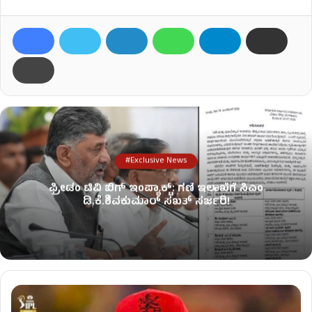
#Exclusive News
ಫ್ರೀಡಂ ಟಿವಿ ಬಿಗ್ ಇಂಪ್ಯಾಕ್ಟ್: ಗಣಿ ಇಲಾಖೆಗೆ ಸಿಎಂ
ಡಿ.ಕೆ.ಶಿವಕುಮಾರ್ ಸಖತ್ ಸರ್ಜರಿ!