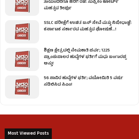
ತಾಯಂದಿರಿಗೂ ಹೆರಿಗೆ ರಜೆ: ಸುಪ್ರೀಂ ಕೋರ್ಟ್
ಮಹತ್ವದ ತೀರ್ಪು
SSLC ಪರೀಕ್ಷೆಗೆ ಉಚಿತ ಬಸ್ ಸೇವೆ ಮತ್ತು ನಿಷೇಧಾಜ್ಞೆ:
ಕರ್ನಾಟಕ ಸರ್ಕಾರದ ಮಹತ್ವದ ಘೋಷಣೆ…!
ಶಿಕ್ಷಣ ಕ್ಷೇತ್ರದಲ್ಲಿ ನೇಮಕಾತಿ ಪರ್ವ; 1225
ಪ್ರಾಂಶುಪಾಲರ ಹುದ್ದೆಗಳ ಭರ್ತಿಗೆ ಮಧು ಬಂಗಾರಪ್ಪ
ಅಸ್ತು!
56 ಸಾವಿರ ಹುದ್ದೆಗಳ ಭರ್ತಿ; ವಯೋಮಿತಿ 5 ವರ್ಷ
ಸಡಿಲಿಸಿದ ಸಿಎಂ!
Most Viewed Posts