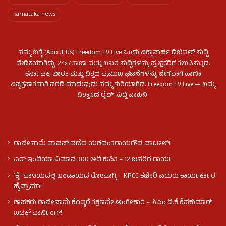
karnataka news
ನಮ್ಮ ಬಗ್ಗೆ (About Us) Freedom TV Live ಒಂದು ವಿಶ್ವಾಸಾರ್ಹ ಡಿಜಿಟಲ್ ಸುದ್ದಿ
ವೇದಿಕೆಯಾಗಿದ್ದು, 24x7 ತಾಜಾ ಮತ್ತು ನಿಖರ ಸುದ್ದಿಗಳನ್ನು ಪ್ರೇಕ್ಷಕರಿಗೆ ತಲುಪಿಸುತ್ತದೆ.
ಕರ್ನಾಟಕ, ಭಾರತ ಮತ್ತು ವಿಶ್ವದ ಪ್ರಮುಖ ಘಟನೆಗಳನ್ನು ವೇಗವಾಗಿ ಹಾಗೂ
ನಿಷ್ಪಕ್ಷಪಾತವಾಗಿ ವರದಿ ಮಾಡುವುದು ನಮ್ಮ ಗುರಿಯಾಗಿದೆ. Freedom TV Live — ನಿಮ್ಮ
ವಿಶ್ವಾಸದ ಲೈವ್ ಸುದ್ದಿ ವಾಹಿನಿ.
ರಾಜೀನಾಮೆ ವಾಪಸ್ ಪಡೆದ ಯಶವಂತರಾಯಗೌಡ ಪಾಟೀಲ್‌!
ಏರ್ ಇಂಡಿಯಾ ವಿಮಾನ 300 ಅಡಿ ಕುಸಿತ – 12 ಜನರಿಗೆ ಗಾಯ!
ʻಕೈʼ​ ಪಾಳಯದಲ್ಲಿ ಬಂಡಾಯದ ರೋಷಾಗ್ನಿ – KPCC ಕಚೇರಿ ಎದುರು ಕಾರ್ಯಕರ್ತರ
ಹೈಡ್ರಾಮಾ!
ಶಾಸಕರು ರಾಜೀನಾಮೆ ಕೊಟ್ಟರೆ ತಕ್ಷಣವೇ ಅಂಗೀಕಾರ – ಸಿಎಂ ಡಿ.ಕೆ.ಶಿವಕುಮಾರ್
ಖಡಕ್ ವಾರ್ನಿಂಗ್!