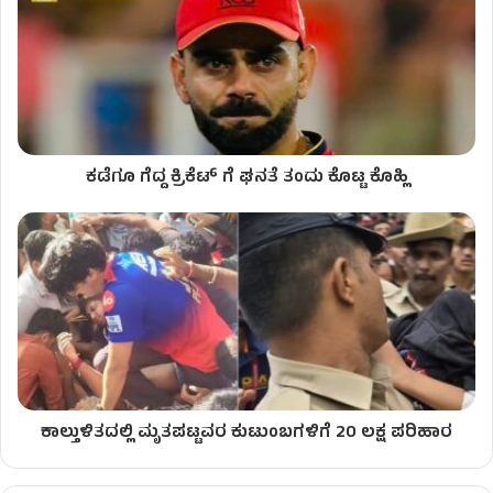
ಕಡೆಗೂ ಗೆದ್ದ ಕ್ರಿಕೆಟ್ ಗೆ ಘನತೆ ತಂದು ಕೊಟ್ಟ ಕೊಹ್ಲಿ
ಕಾಲ್ತುಳಿತದಲ್ಲಿ ಮೃತಪಟ್ಟವರ ಕುಟುಂಬಗಳಿಗೆ 20 ಲಕ್ಷ ಪರಿಹಾರ