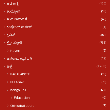
(165)
ಆರೋಗ್ಯ
(18)
ಉದ್ಯೋಗ
(45)
ಉಪ ಚುನಾವಣೆ
(4)
ಕಂಪ್ಲೇಂಟ್ ಕಾರ್ನರ್
(301)
ಕ್ರಿಕೆಟ್
(733)
ಕ್ರೈಂ ಸ್ಟೋರಿ
(2)
Haveri
(49)
ಜನಸಾಮಾನ್ಯರ ದನಿ
(1,968)
ಜಿಲ್ಲೆ
(15)
BAGALAKOTE
(21)
BELAGAVI
(173)
bengaluru
(6)
Education
(7)
Chikkaballapura