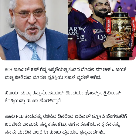
RCB ಐಪಿಎಲ್ ಕಪ್ ಗೆದ್ದ ಹಿನ್ನೆಲೆಯಲ್ಲಿ ತಂಡದ ಮೊದಲ ಮಾಲೀಕ ವಿಜಯ್
ಮಲ್ಯ ನೀಡಿರುವ ಮೊದಲ ಪ್ರತಿಕ್ರಿಯೆ ಸಖತ್ ವೈರಲ್ ಆಗಿದೆ.
ವಿಜಯ್ ಮಲ್ಯಾ ತಮ್ಮ ಸೋಷಿಯಲ್ ಮೀಡಿಯಾ ಪೋಸ್ಟ್ ನಲ್ಲಿ ವಿರಾಟ್
ಕೊಹ್ಲಿಯನ್ನು ತುಂಬಾ ಹೊಗಳಿದ್ದಾರೆ.
ನಾನು RCB ತಂಡವನ್ನು ರಚಿಸಿದ ದಿನದಿಂದ ಐಪಿಎಲ್ ಟ್ರೋಫಿ ಬೆಂಗಳೂರಿಗೆ
ಬರಬೇಕು ಎಂಬುದು ನನ್ನ ಕನಸಾಗಿತ್ತು. ಈಗ ನನಸಾಗಿದೆ.. ನನ್ನ ಕನಸನ್ನು
ನನಸು ಮಾಡಿದ ಎಲ್ಲರಿಗೂ ತುಂಬು ಹೃದಯದ ಧನ್ಯವಾದಗಳು..