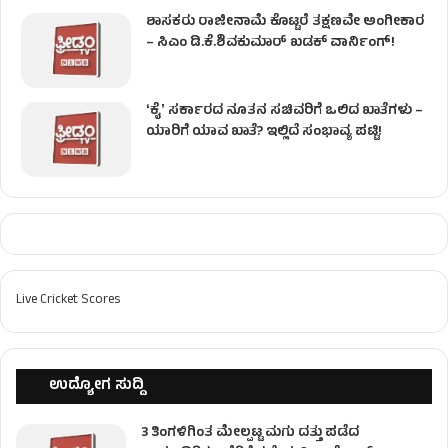
ಶಾಸಕರು ರಾಜೀನಾಮೆ ಕೊಟ್ಟರೆ ತಕ್ಷಣವೇ ಅಂಗೀಕಾರ
– ಸಿಎಂ ಡಿ.ಕೆ.ಶಿವಕುಮಾರ್ ಖಡಕ್ ವಾರ್ನಿಂಗ್!
ʻಕೈʼ ಸರ್ಕಾರದ ನೂತನ ಸಚಿವರಿಗೆ ಒಲಿದ ಖಾತೆಗಳು –
ಯಾರಿಗೆ ಯಾವ ಖಾತೆ? ಇಲ್ಲಿದೆ ಸಂಭಾವ್ಯ ಪಟ್ಟಿ!
Live Cricket Scores
ಉದ್ಯೋಗ ಸುದ್ದಿ
3 ತಿಂಗಳಿಗಿಂತ ಮೇಲ್ಪಟ್ಟ ಮಗು ದತ್ತು ಪಡೆದ