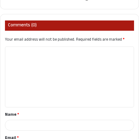
Comments (0)
Your email address will not be published.
Required fields are marked
*
C
o
m
m
e
n
t
Name
*
*
Email
*